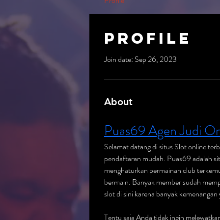
Profile
Profile
Join date: Sep 26, 2023
About
Puas69 Agen Judi On
Selamat datang di situs Slot online t
pendaftaran mudah. Puas69 adalah situ
menghaturkan permainan club terkemuk
bermain. Banyak member sudah memp
slot di sini karena banyak kemenangan
Tentu saja Anda tidak ingin melewatk