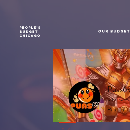
PEOPLE'S
Our Budge
BUDGET
CHICAGO
Puas6
0
Followers
Puas69